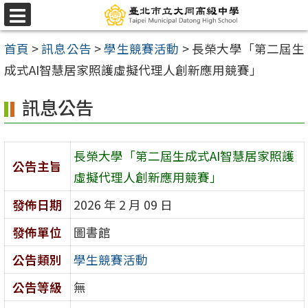
跳
選
至
單
首頁
>
訊息公告
>
學生競賽活動
>
長榮大學「第二屆生
主
成式AI智慧居家照護虛擬代理人創新應用競賽」
要
內
訊息公告
容
區
長榮大學「第二屆生成式AI智慧居家照護
公告主旨
虛擬代理人創新應用競賽」
發佈日期
2026 年 2 月 09 日
發佈單位
圖書館
公告類別
學生競賽活動
公告等級
無