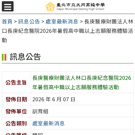
跳
選
至
單
首頁
>
訊息公告
>
處室最新消息
>
長庚醫療財團法人林
主
口長庚紀念醫院2026年暑假高中職以上志願服務體驗活
要
動
內
容
訊息公告
區
長庚醫療財團法人林口長庚紀念醫院2026
公告主旨
年暑假高中職以上志願服務體驗活動
發佈日期
2026 年 6 月 07 日
發佈單位
訓育組
公告類別
處室最新消息