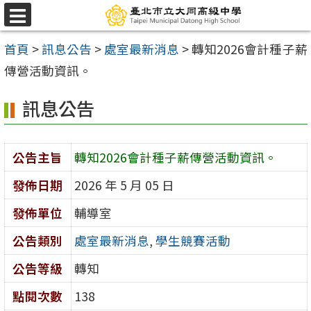
跳
選
至
單
首頁
>
訊息公告
>
處室最新消息
>
轉知2026會計種子薪
主
傳營活動資訊。
要
內
訊息公告
容
區
公告主旨
轉知2026會計種子薪傳營活動資訊。
發佈日期
2026 年 5 月 05 日
發佈單位
輔導室
公告類別
處室最新消息
,
學生競賽活動
公告等級
轉知
點閱次數
138