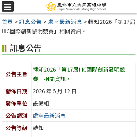
跳
選
至
單
首頁
>
訊息公告
>
處室最新消息
>
轉知2026「第17屆
主
IIIC國際創新發明競賽」相關資訊。
要
內
訊息公告
容
區
轉知2026「第17屆IIIC國際創新發明競
公告主旨
賽」相關資訊。
發佈日期
2026 年 5 月 12 日
發佈單位
設備組
公告類別
處室最新消息
公告等級
轉知