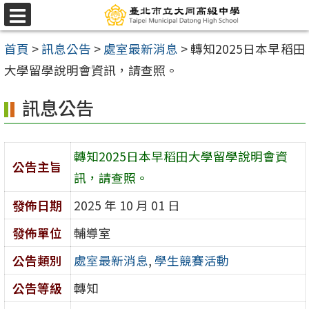
跳
選
至
單
首頁
>
訊息公告
>
處室最新消息
>
轉知2025日本早稻田
主
大學留學說明會資訊，請查照。
要
內
訊息公告
容
區
轉知2025日本早稻田大學留學說明會資
公告主旨
訊，請查照。
發佈日期
2025 年 10 月 01 日
發佈單位
輔導室
公告類別
處室最新消息
,
學生競賽活動
公告等級
轉知