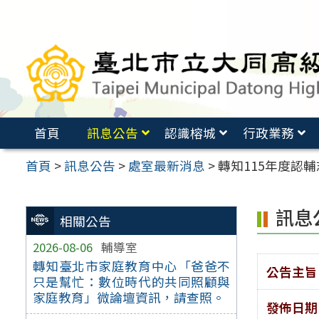
跳
至
主
要
內
容
首頁
訊息公告
認識榕城
行政業務
區
首頁
>
訊息公告
>
處室最新消息
>
轉知115年度認
訊息
相關公告
2026-08-06
輔導室
轉知臺北市家庭教育中心「爸爸不
公告主旨
只是幫忙：數位時代的共同照顧與
家庭教育」微論壇資訊，請查照。
發佈日期