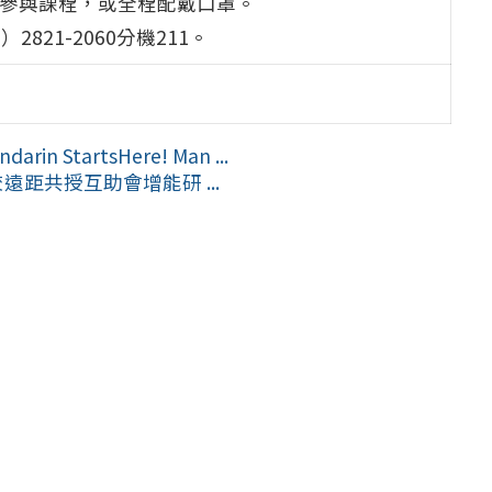
否參與課程，或全程配戴口罩。
21-2060分機211。
tartsHere! Man ...
遠距共授互助會增能研 ...