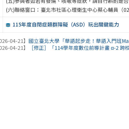
(五)參與者如若有發燒、咳嗽等症狀，請自行斟酌是
(六)聯絡窗口：臺北市社區心理衛生中心蔡心輔員（02）28
115年度自閉症類群障礙（ASD）玩出關鍵能力
026-04-21】
國立臺北大學「華語起步走！華語入門班Mandarin S
026-04-21】
［修正］「114學年度數位前導計畫 α-2 跨校