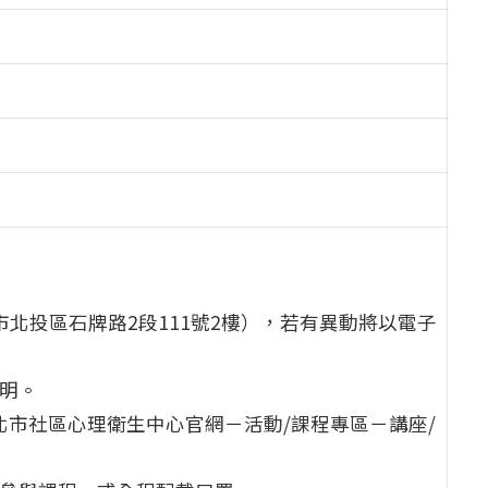
市北投區石牌路2段111號2樓），若有異動將以電子
證明。
北市社區心理衛生中心官網－活動/課程專區－講座/