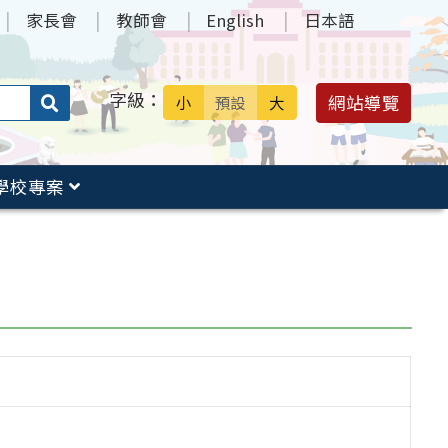
家長會
教師會
English
日本語
字級：
送出
網站導覽
小
預設
大
搜
尋：
學校專案