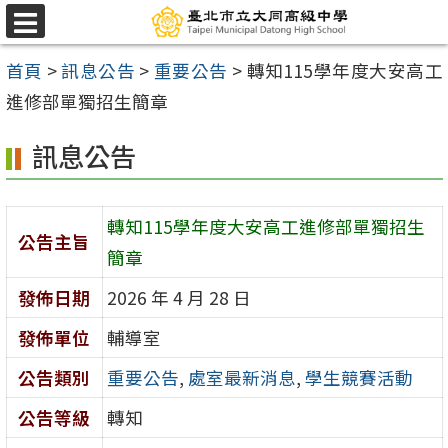
跳
選
至
單
首頁
>
訊息公告
>
重要公告
>
轉知115學年度大安高工
主
進修部單獨招生簡章
要
內
訊息公告
容
區
轉知115學年度大安高工進修部單獨招生
公告主旨
簡章
發佈日期
2026 年 4 月 28 日
發佈單位
輔導室
公告類別
重要公告
,
處室最新消息
,
學生競賽活動
公告等級
轉知