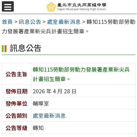
跳
選
至
單
首頁
>
訊息公告
>
處室最新消息
>
轉知115勞動部勞動
主
力發展署產業新尖兵計畫招生簡章。
要
內
訊息公告
容
區
轉知115勞動部勞動力發展署產業新尖兵
公告主旨
計畫招生簡章。
發佈日期
2026 年 4 月 28 日
發佈單位
輔導室
公告類別
處室最新消息
公告等級
轉知