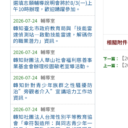
選填志願輔導說明會將於8/3(一)上
午10時辦理，歡迎踴躍參加。
2026-07-24
輔導室
轉知臺北市政府教育局與「技能雷
達偵測站—啟動技能雷達，解碼你
的職業潛力」資訊。
相關附件
2026-07-24
輔導室
【2
轉知財團法人華山社會福利慈善事
【2
業基金會辦理校園敬老宣導活動。
2026-07-24
輔導室
轉知針對青少年族群之性騷擾防
治”旁觀者介入”宣講培力工作坊
資訊。
2026-07-24
輔導室
轉知社團法人台灣性別平等教育協
會「幸符製造所：與同志青少年一