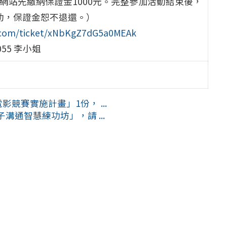
網站先繳納保證金1000元。完整參加活動結束後，
動，保證金恕不退還。）
t.com/ticket/xNbKgZ7dG5a0MEAk
055 李小姐
競賽實施計畫」1份， ...
通智慧練功坊」，請 ...