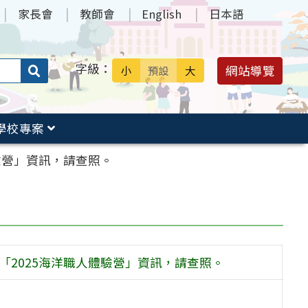
家長會
教師會
English
日本語
字級：
送出
網站導覽
小
預設
大
搜
尋：
學校專案
驗營」資訊，請查照。
「2025海洋職人體驗營」資訊，請查照。