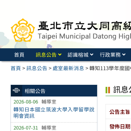
跳
至
主
要
內
容
首頁
訊息公告
認識榕城
行政業務
區
首頁
>
訊息公告
>
處室最新消息
>
轉知113學年度
訊息
相關公告
2026-08-06
輔導室
轉知日本國立筑波大學入學留學說
公告主旨
明會資訊
發佈日期
2026-07-31
輔導室