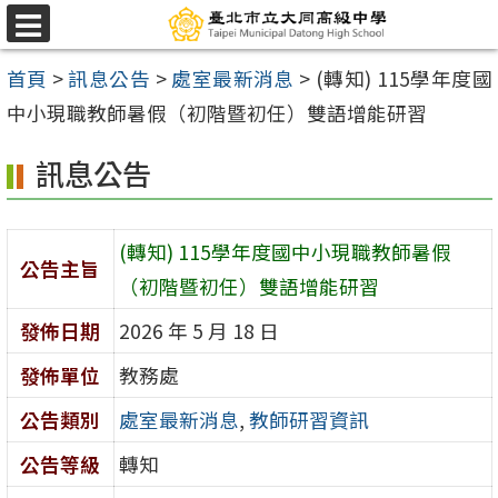
跳
選
至
單
首頁
>
訊息公告
>
處室最新消息
>
(轉知) 115學年度國
主
中小現職教師暑假（初階暨初任）雙語增能研習
要
內
訊息公告
容
區
(轉知) 115學年度國中小現職教師暑假
公告主旨
（初階暨初任）雙語增能研習
發佈日期
2026 年 5 月 18 日
發佈單位
教務處
公告類別
處室最新消息
,
教師研習資訊
公告等級
轉知