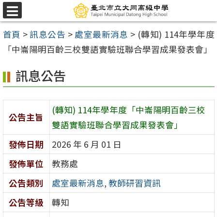
跳
選
至
單
首頁
>
訊息公告
>
處室最新消息
>
(轉知) 114年學年度
主
「中崙陽明百齡三校雙語實驗班聯合學習成果發表會」
要
內
訊息公告
容
區
(轉知) 114年學年度「中崙陽明百齡三校
公告主旨
雙語實驗班聯合學習成果發表會」
發佈日期
2026 年 6 月 01 日
發佈單位
教務處
公告類別
處室最新消息
,
教師研習資訊
公告等級
轉知