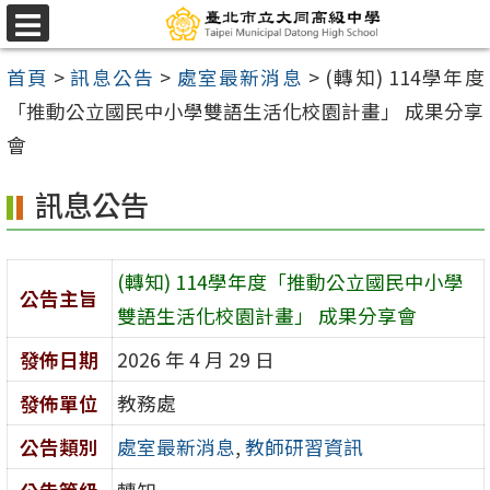
跳
選
至
單
首頁
>
訊息公告
>
處室最新消息
>
(轉知) 114學年度
主
「推動公立國民中小學雙語生活化校園計畫」 成果分享
要
會
內
容
訊息公告
區
(轉知) 114學年度「推動公立國民中小學
公告主旨
雙語生活化校園計畫」 成果分享會
發佈日期
2026 年 4 月 29 日
發佈單位
教務處
公告類別
處室最新消息
,
教師研習資訊