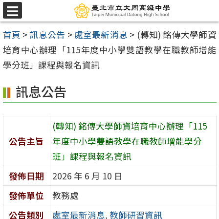
跳
選
至
單
首頁
>
訊息公告
>
處室最新消息
>
(轉知) 銘傳大學師資
主
培育中心辦理「115年度中小學雙語教學在職教師增能
要
學分班」課程與報名資訊
內
容
訊息公告
區
(轉知) 銘傳大學師資培育中心辦理「115
公告主旨
年度中小學雙語教學在職教師增能學分
班」課程與報名資訊
發佈日期
2026 年 6 月 10 日
發佈單位
教務處
公告類別
處室最新消息
,
教師研習資訊