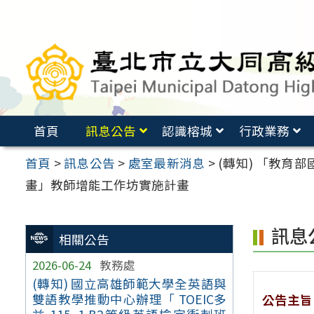
跳
至
主
要
內
容
首頁
訊息公告
認識榕城
行政業務
區
首頁
>
訊息公告
>
處室最新消息
>
(轉知) 「教
畫」教師增能工作坊實施計畫
訊息
相關公告
2026-06-24
教務處
(轉知) 國立高雄師範大學全英語與
雙語教學推動中心辦理「 TOEIC多
公告主旨