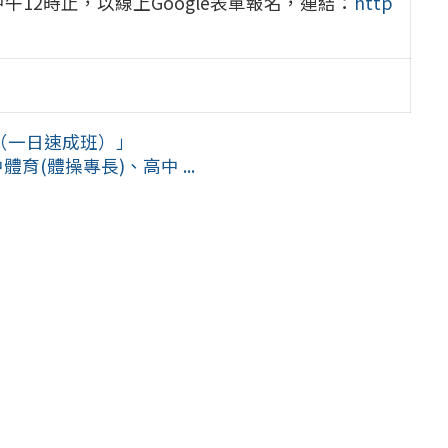
中午12時止，以線上Google表單報名，連結：
http
（一日速成班）」
育(體操專長)、高中 ...