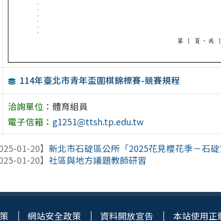
114年臺北市青年盃圍棋錦標賽-競賽規程
洽詢單位：
體育組員
電子信箱：
g1251@ttsh.tp.edu.tw
025-01-20】
新北市石碇區公所「2025花見櫻花季－石
025-01-20】
社區與地方議題教師研習
策
網站安全政策
資料開放宣告
本站使用正