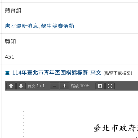
體育組
處室最新消息
,
學生競賽活動
轉知
451
114年臺北市青年盃圍棋錦標賽-來文
(點擊下載檔案)
頁次
1
/
1
縮放
100%