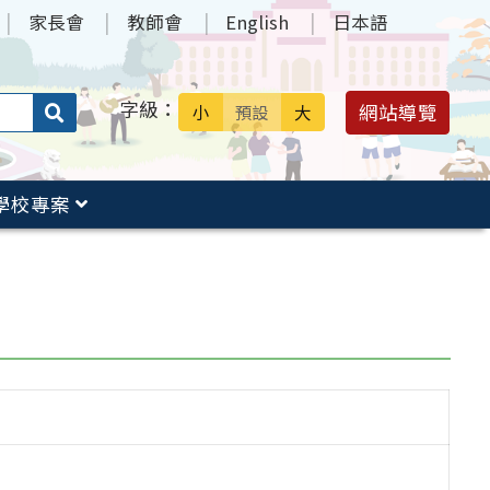
家長會
教師會
English
日本語
字級：
送出
網站導覽
小
預設
大
搜
尋：
學校專案