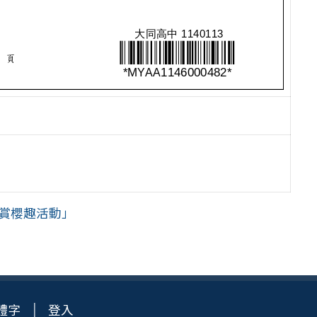
碇賞櫻趣活動」
體字
登入