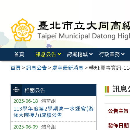
跳
至
主
要
內
容
首頁
訊息公告
認識榕城
行政業務
區
首頁
>
訊息公告
>
處室最新消息
>
轉知:賽事資訊-
訊息
相關公告
2025-06-18
體育組
113學年度第2學期高一水運會(游
公告主旨
泳大隊接力)成績公告
發佈日期
2025-06-09
體育組