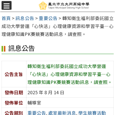
跳
選
至
單
首頁
>
訊息公告
>
重要公告
>
轉知衛生福利部委託國立
主
成功大學營運「心快活」心理健康資源和學習平臺—心
要
理健康知識PK賽競賽活動訊息，請查照。
內
容
訊息公告
區
轉知衛生福利部委託國立成功大學營運
公告主旨
「心快活」心理健康資源和學習平臺—心
理健康知識PK賽競賽活動訊息，請查照。
發佈日期
2025 年 8 月 14 日
發佈單位
輔導室
公告類別
重要公告
,
處室最新消息
,
學生競賽活動