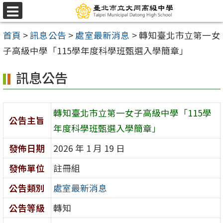
跳
選
至
單
首頁
>
訊息公告
>
處室最新消息
>
轉知臺北市立第一女
主
子高級中學「115學年度科學班甄選入學簡章」
要
內
訊息公告
容
區
轉知臺北市立第一女子高級中學「115學
公告主旨
年度科學班甄選入學簡章」
發佈日期
2026 年 1 月 19 日
發佈單位
註冊組
公告類別
處室最新消息
公告等級
轉知