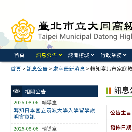
跳
至
主
要
內
容
首頁
訊息公告
認識榕城
行政業務
區
首頁
>
訊息公告
>
處室最新消息
>
轉知臺北市家庭
訊息
相關公告
2026-08-06
輔導室
轉知日本國立筑波大學入學留學說
公告主旨
明會資訊
發佈日期
2026-08-06
輔導室