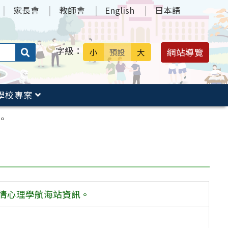
家長會
教師會
English
日本語
字級：
送出
網站導覽
小
預設
大
搜
尋：
學校專案
。
情心理學航海站資訊。