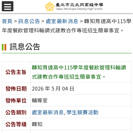
跳
選
至
單
首頁
>
訊息公告
>
處室最新消息
>
轉知育達高中115學
主
年度餐飲管理科輪調式建教合作專班招生簡章事宜。
要
內
訊息公告
容
區
轉知育達高中115學年度餐飲管理科輪調
公告主旨
式建教合作專班招生簡章事宜。
發佈日期
2026 年 5 月 04 日
發佈單位
輔導室
公告類別
處室最新消息
,
學生競賽活動
公告等級
轉知