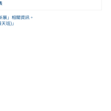
表
明創新展」相關資訊。
兩天班)」