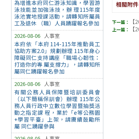
為增進本府同仁游泳知識，學習游
相關附件
泳技能並加強泳技，辦 理115年度
泳池實地授課活動，請轉知所屬員
【2
工及退休 （職）人員踴躍報名參加
【2
2026-08-06
人事室
本府依「本府114-115年推動員工
協助方案2.0」規劃辦理 115年身心
障礙同仁支持講座「職場心韌性：
打造你的專 屬支撐力」，請轉知所
屬同仁踴躍報名參加
2026-08-06
人事室
有關公務人員保障暨培訓委員會
（以下簡稱保訓會）辦理 115年公
務人員行政中立數位學習暨抽獎活
動之指定課 程，業於「e等公務園
+學習平臺」上架，請賡續鼓勵所
屬 同仁踴躍參與
2026-08-05
人事室