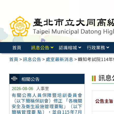
跳
至
主
要
內
容
首頁
訊息公告
認識榕城
行政業務
區
首頁
>
訊息公告
>
處室最新消息
>
轉知考試院114
訊息
相關公告
2026-08-06
人事室
有關公務人員保障暨培訓委員會
（以下簡稱保訓會）修正 「各機關
公告主旨
安全及衛生設施管理要點」（以下
簡稱管理要 點），並自115年7月