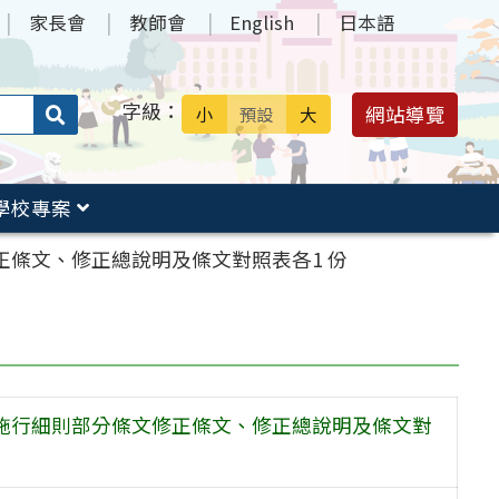
家長會
教師會
English
日本語
字級：
送出
網站導覽
小
預設
大
搜
尋：
學校專案
正條文、修正總說明及條文對照表各1 份
法施行細則部分條文修正條文、修正總說明及條文對