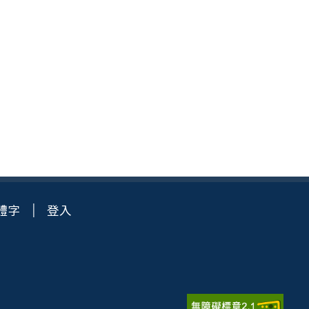
體字
登入