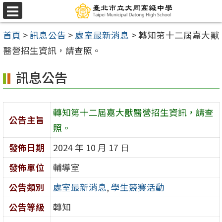
跳
選
至
單
首頁
>
訊息公告
>
處室最新消息
>
轉知第十二屆嘉大獸
主
醫營招生資訊，請查照。
要
內
訊息公告
容
區
轉知第十二屆嘉大獸醫營招生資訊，請查
公告主旨
照。
發佈日期
2024 年 10 月 17 日
發佈單位
輔導室
公告類別
處室最新消息
,
學生競賽活動
公告等級
轉知