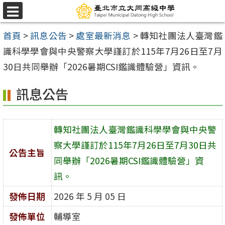
跳
選
至
單
首頁
>
訊息公告
>
處室最新消息
>
轉知社團法人臺灣鑑
主
識科學學會與中央警察大學謹訂於115年7月26日至7月
要
30日共同舉辦「2026暑期CSI鑑識體驗營」資訊。
內
容
訊息公告
區
轉知社團法人臺灣鑑識科學學會與中央警
察大學謹訂於115年7月26日至7月30日共
公告主旨
同舉辦「2026暑期CSI鑑識體驗營」資
訊。
發佈日期
2026 年 5 月 05 日
發佈單位
輔導室