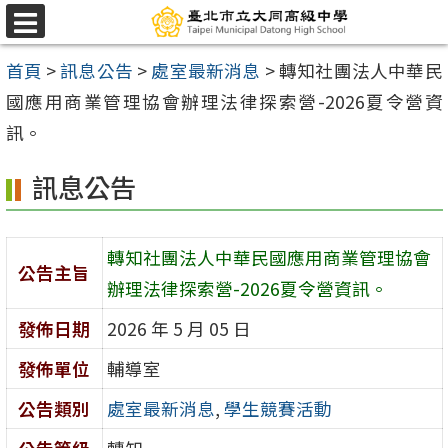
跳
選
至
單
首頁
>
訊息公告
>
處室最新消息
>
轉知社團法人中華民
主
國應用商業管理協會辦理法律探索營-2026夏令營資
要
訊。
內
容
訊息公告
區
轉知社團法人中華民國應用商業管理協會
公告主旨
辦理法律探索營-2026夏令營資訊。
發佈日期
2026 年 5 月 05 日
發佈單位
輔導室
公告類別
處室最新消息
,
學生競賽活動