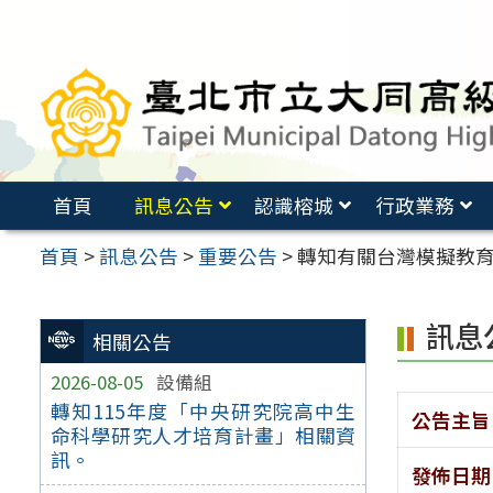
跳
至
主
要
內
容
首頁
訊息公告
認識榕城
行政業務
區
首頁
>
訊息公告
>
重要公告
>
轉知有關台灣模擬教
訊息
相關公告
2026-08-05
設備組
轉知115年度「中央研究院高中生
公告主旨
命科學研究人才培育計畫」相關資
訊。
發佈日期