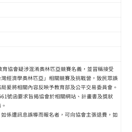
擬教育協會疑涉混淆奧林匹亞競賽名義，並冒稱接受
台灣經濟學奧林匹亞」相關競賽及挑戰營，致民眾誤
務局爰將相關內容反映予教育部及公平交易委員會。
098561號函要求旨揭協會於相關網站、計畫書及獎狀
淆。
，如係遭訊息誤導而報名者，可向協會主張退費，如