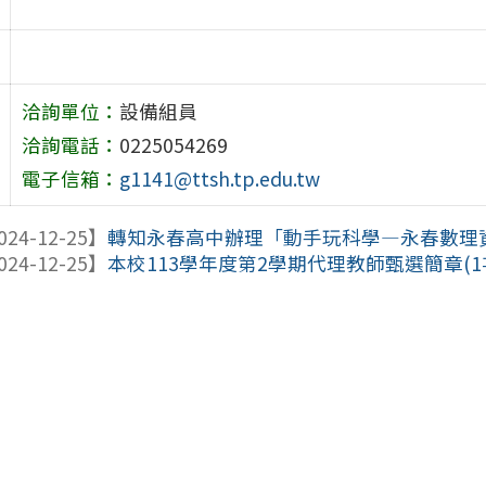
洽詢單位：
設備組員
洽詢電話：
0225054269
電子信箱：
g1141@ttsh.tp.edu.tw
024-12-25】
轉知永春高中辦理「動手玩科學—永春數理
024-12-25】
本校113學年度第2學期代理教師甄選簡章(