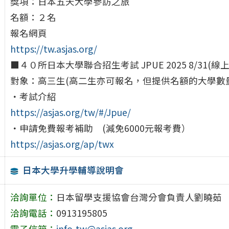
獎項：日本五天大學參訪之旅
名額：２名
報名網頁
https://tw.asjas.org/
■４０所日本大學聯合招生考試 JPUE 2025 8/31(線
對象：高三生(高二生亦可報名，但提供名額的大學數
・考試介紹
https://asjas.org/tw/#/Jpue/
・申請免費報考補助 (減免6000元報考費）
https://asjas.org/ap/twx
日本大學升學輔導說明會
洽詢單位：
日本留學支援協會台灣分會負責人劉曉茹
洽詢電話：
0913195805
電子信箱：
info-tw@asjas.org