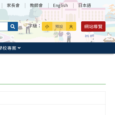
家長會
教師會
English
日本語
字級：
送出
網站導覽
小
預設
大
搜
尋：
學校專案