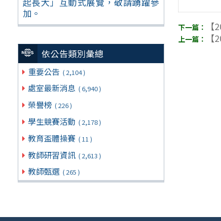
起長大」互動式展覽，敬請踴躍參
加。
【2
【2
依公告類別彙總
重要公告
( 2,104 )
處室最新消息
( 6,940 )
榮譽榜
( 226 )
學生競賽活動
( 2,178 )
教育盃體操賽
( 11 )
教師研習資訊
( 2,613 )
教師甄選
( 265 )