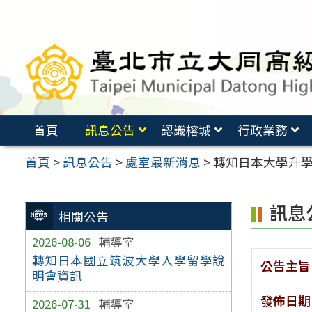
跳
至
主
要
內
容
首頁
訊息公告
認識榕城
行政業務
區
首頁
>
訊息公告
>
處室最新消息
>
轉知日本大學升
訊息
相關公告
2026-08-06
輔導室
轉知日本國立筑波大學入學留學說
公告主旨
明會資訊
發佈日期
2026-07-31
輔導室