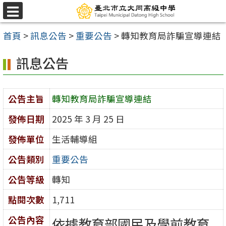
跳
選
至
單
首頁
>
訊息公告
>
重要公告
>
轉知教育局詐騙宣導連結
主
要
訊息公告
內
容
公告主旨
轉知教育局詐騙宣導連結
區
發佈日期
2025 年 3 月 25 日
發佈單位
生活輔導組
公告類別
重要公告
公告等級
轉知
點閱次數
1,711
公告內容
依據教育部國民及學前教育