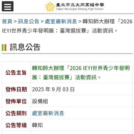
跳
選
至
單
首頁
>
訊息公告
>
處室最新消息
>
轉知師大辦理「2026
主
IEYI世界青少年發明展：臺灣選拔賽」活動資訊。
要
內
訊息公告
容
區
轉知師大辦理「2026 IEYI世界青少年發明
公告主旨
展：臺灣選拔賽」活動資訊。
發佈日期
2025 年 9 月 03 日
發佈單位
設備組
公告類別
處室最新消息
公告等級
轉知