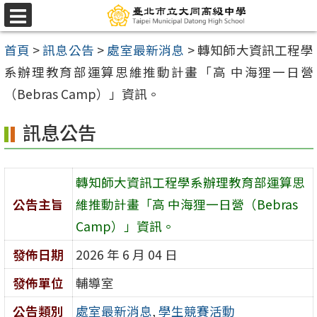
跳
選
至
單
首頁
>
訊息公告
>
處室最新消息
>
轉知師大資訊工程學
主
系辦理教育部運算思維推動計畫「高 中海狸一日營
要
（Bebras Camp）」資訊。
內
容
訊息公告
區
轉知師大資訊工程學系辦理教育部運算思
公告主旨
維推動計畫「高 中海狸一日營（Bebras
Camp）」資訊。
發佈日期
2026 年 6 月 04 日
發佈單位
輔導室
公告類別
處室最新消息
,
學生競賽活動