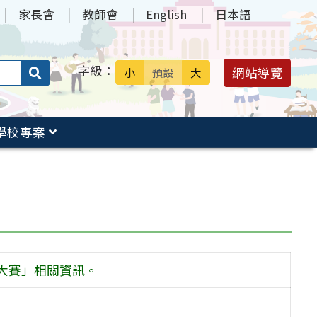
家長會
教師會
English
日本語
字級：
送出
網站導覽
小
預設
大
搜
尋：
學校專案
究大賽」相關資訊。