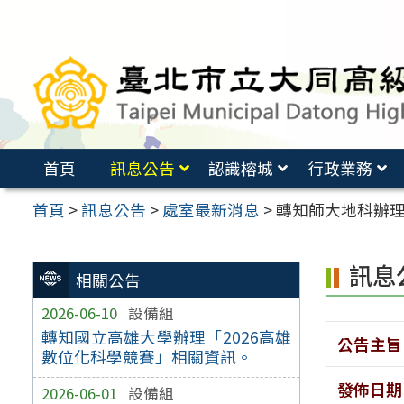
跳
至
主
要
內
容
首頁
訊息公告
認識榕城
行政業務
區
首頁
>
訊息公告
>
處室最新消息
>
轉知師大地科辦理
訊息
相關公告
2026-06-10
設備組
轉知國立高雄大學辦理「2026高雄
公告主旨
數位化科學競賽」相關資訊。
發佈日期
2026-06-01
設備組