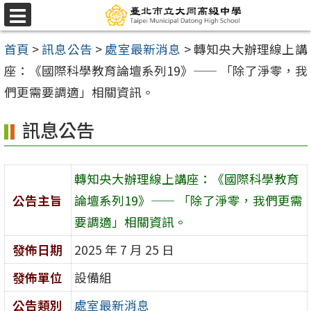
跳
選
至
單
首頁
>
訊息公告
>
處室最新消息
>
轉知央大辦理線上講
主
座：《國際科學教育論壇系列19》—— 「除了淨零，我
要
們更需要調適」相關資訊。
內
容
訊息公告
區
轉知央大辦理線上講座：《國際科學教育
公告主旨
論壇系列19》—— 「除了淨零，我們更需
要調適」相關資訊。
發佈日期
2025 年 7 月 25 日
發佈單位
設備組
公告類別
處室最新消息