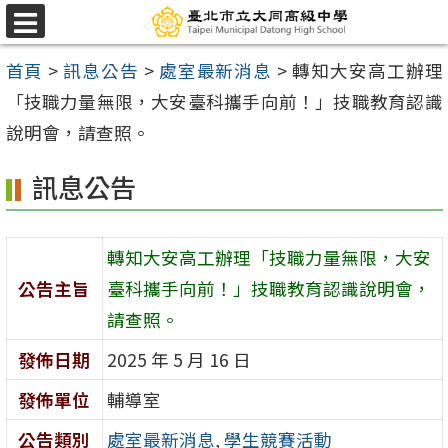
跳
選
至
單
首頁
>
訊息公告
>
處室最新消息
>
轉知大安高工辦理
主
「技職力量無限，大安臺科攜手向前！」技職教育認識
要
說明會，請查照。
內
容
訊息公告
區
轉知大安高工辦理「技職力量無限，大安
公告主旨
臺科攜手向前！」技職教育認識說明會，
請查照。
發佈日期
2025 年 5 月 16 日
發佈單位
輔導室
公告類別
處室最新消息
,
學生競賽活動