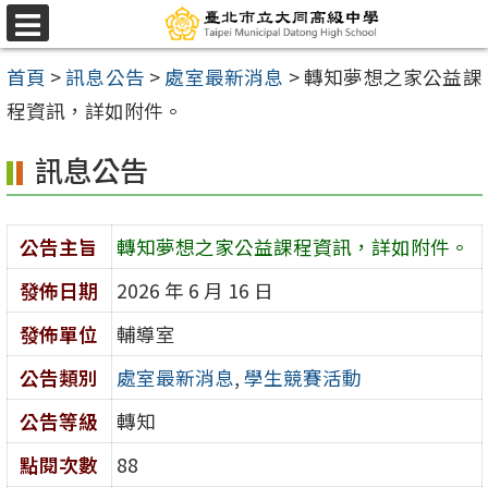
跳
選
至
單
首頁
>
訊息公告
>
處室最新消息
>
轉知夢想之家公益課
主
程資訊，詳如附件。
要
內
訊息公告
容
區
公告主旨
轉知夢想之家公益課程資訊，詳如附件。
發佈日期
2026 年 6 月 16 日
發佈單位
輔導室
公告類別
處室最新消息
,
學生競賽活動
公告等級
轉知
點閱次數
88