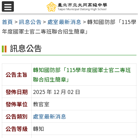
跳
選
至
單
首頁
>
訊息公告
>
處室最新消息
>
轉知國防部「115學
主
年度國軍士官二專班聯合招生簡章」
要
內
訊息公告
容
區
轉知國防部「115學年度國軍士官二專班
公告主旨
聯合招生簡章」
發佈日期
2025 年 12 月 02 日
發佈單位
教官室
公告類別
處室最新消息
公告等級
轉知