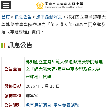
跳
選
至
單
首頁
>
訊息公告
>
處室最新消息
>
轉知國立臺灣師範大
主
學進修推廣學院辦理之「師大漾大師-國高中夏令營及
要
週末專題課程」資訊。
內
容
訊息公告
區
轉知國立臺灣師範大學進修推廣學院辦理
公告主旨
之「師大漾大師-國高中夏令營及週末專
題課程」資訊。
發佈日期
2026 年 5 月 15 日
發佈單位
輔導室
公告類別
處室最新消息
,
學生競賽活動