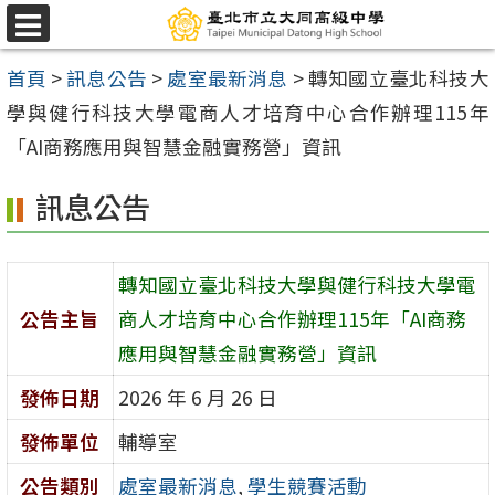
跳
選
至
單
首頁
>
訊息公告
>
處室最新消息
>
轉知國立臺北科技大
主
學與健行科技大學電商人才培育中心合作辦理115年
要
「AI商務應用與智慧金融實務營」資訊
內
容
訊息公告
區
轉知國立臺北科技大學與健行科技大學電
公告主旨
商人才培育中心合作辦理115年「AI商務
應用與智慧金融實務營」資訊
發佈日期
2026 年 6 月 26 日
發佈單位
輔導室
公告類別
處室最新消息
,
學生競賽活動