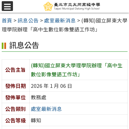
跳
選
至
單
首頁
>
訊息公告
>
處室最新消息
>
(轉知)國立屏東大學
主
理學院辦理「高中生數位影像雙語工作坊」
要
內
訊息公告
容
區
(轉知)國立屏東大學理學院辦理「高中生
公告主旨
數位影像雙語工作坊」
發佈日期
2026 年 1 月 06 日
發佈單位
教務處
公告類別
處室最新消息
公告等級
轉知