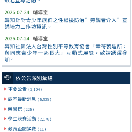
敬老宣導活動。
2026-07-24
輔導室
轉知針對青少年族群之性騷擾防治”旁觀者介入”宣
講培力工作坊資訊。
2026-07-24
輔導室
轉知社團法人台灣性別平等教育協會「幸符製造所：
與同志青少年一起長大」互動式展覽，敬請踴躍參
加。
依公告類別彙總
重要公告
( 2,104 )
處室最新消息
( 6,938 )
榮譽榜
( 226 )
學生競賽活動
( 2,178 )
教育盃體操賽
( 11 )