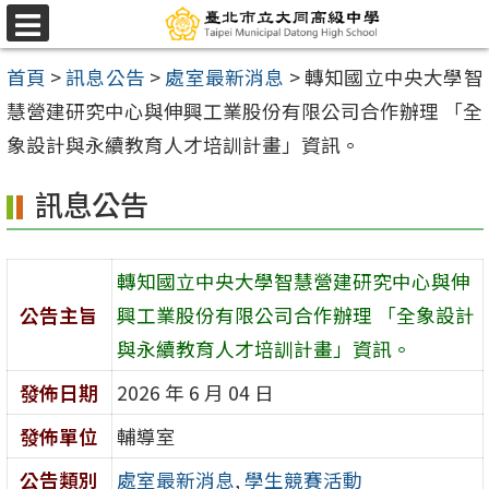
跳
選
至
單
首頁
>
訊息公告
>
處室最新消息
>
轉知國立中央大學智
主
慧營建研究中心與伸興工業股份有限公司合作辦理 「全
要
象設計與永續教育人才培訓計畫」資訊。
內
容
訊息公告
區
轉知國立中央大學智慧營建研究中心與伸
公告主旨
興工業股份有限公司合作辦理 「全象設計
與永續教育人才培訓計畫」資訊。
發佈日期
2026 年 6 月 04 日
發佈單位
輔導室
公告類別
處室最新消息
,
學生競賽活動