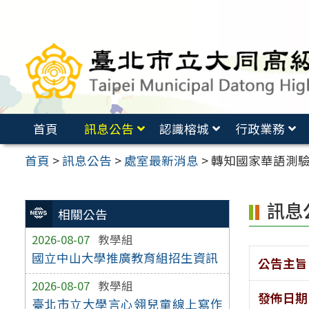
跳
至
主
要
內
容
首頁
訊息公告
認識榕城
行政業務
區
首頁
>
訊息公告
>
處室最新消息
>
轉知國家華語測驗
訊息
相關公告
2026-08-07
教學組
國立中山大學推廣教育組招生資訊
公告主旨
2026-08-07
教學組
發佈日期
臺北市立大學言心翎兒童線上寫作