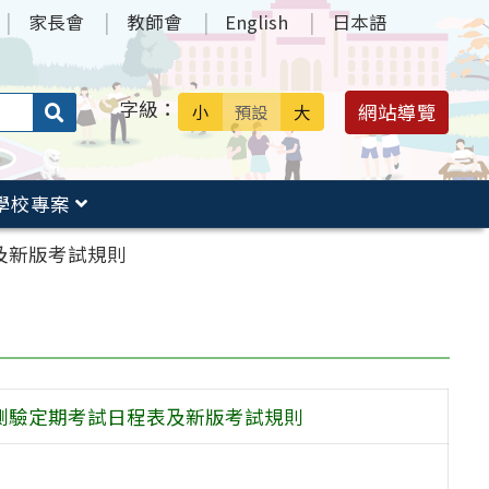
家長會
教師會
English
日本語
字級：
送出
網站導覽
小
預設
大
搜
尋：
學校專案
及新版考試規則
力測驗定期考試日程表及新版考試規則