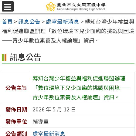
跳
選
至
單
首頁
>
訊息公告
>
處室最新消息
>
轉知台灣少年權益與
主
福利促進聯盟辦理「數位環境下兒少面臨的挑戰與困境
要
——青少年數位素養及人權論壇」資訊。
內
容
訊息公告
區
轉知台灣少年權益與福利促進聯盟辦理
公告主旨
「數位環境下兒少面臨的挑戰與困境——
青少年數位素養及人權論壇」資訊。
發佈日期
2026 年 5 月 12 日
發佈單位
輔導室
公告類別
處室最新消息