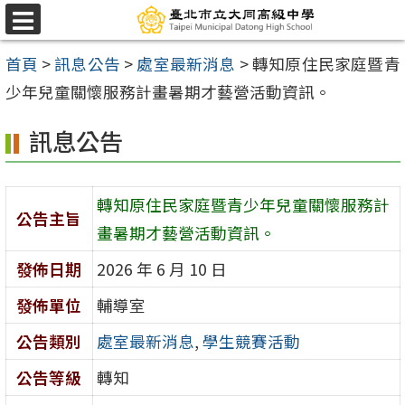
跳
選
至
單
首頁
>
訊息公告
>
處室最新消息
>
轉知原住民家庭暨青
主
少年兒童關懷服務計畫暑期才藝營活動資訊。
要
內
訊息公告
容
區
轉知原住民家庭暨青少年兒童關懷服務計
公告主旨
畫暑期才藝營活動資訊。
發佈日期
2026 年 6 月 10 日
發佈單位
輔導室
公告類別
處室最新消息
,
學生競賽活動
公告等級
轉知