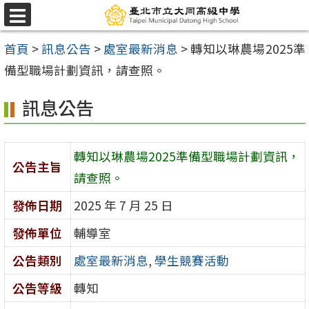
跳
選
至
單
首頁
>
訊息公告
>
處室最新消息
>
轉知以琳農場2025準
主
備型職場計劃資訊，請查照。
要
內
訊息公告
容
區
轉知以琳農場2025準備型職場計劃資訊，
公告主旨
請查照。
發佈日期
2025 年 7 月 25 日
發佈單位
輔導室
公告類別
處室最新消息
,
學生競賽活動
公告等級
轉知