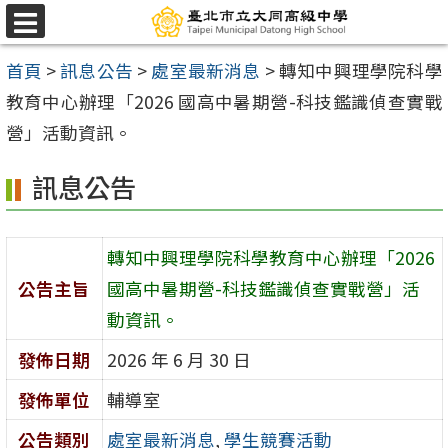
跳
選
至
單
首頁
>
訊息公告
>
處室最新消息
>
轉知中興理學院科學
主
教育中心辦理「2026 國高中暑期營-科技鑑識偵查實戰
要
營」活動資訊。
內
容
訊息公告
區
轉知中興理學院科學教育中心辦理「2026
公告主旨
國高中暑期營-科技鑑識偵查實戰營」活
動資訊。
發佈日期
2026 年 6 月 30 日
發佈單位
輔導室
公告類別
處室最新消息
,
學生競賽活動