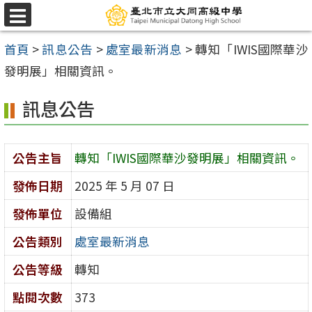
跳
選
至
單
首頁
>
訊息公告
>
處室最新消息
>
轉知「IWIS國際華沙
主
發明展」相關資訊。
要
內
訊息公告
容
區
公告主旨
轉知「IWIS國際華沙發明展」相關資訊。
發佈日期
2025 年 5 月 07 日
發佈單位
設備組
公告類別
處室最新消息
公告等級
轉知
點閱次數
373