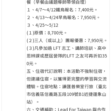
餐（早餐由議題導師帶領自理）
１、4/7～4/12鐵鳥報名：7,400元。
２、4/13～4/24早鳥報名：7,950元。
３、4/25～5/12
(１)原價：8,700元。
(２)三人（或以上）團報優惠：7,950元。
(３)凡參加過 LFT 志工、講師培訓、高中
思辨課或歷屆營隊的LFT 之友可再折扣35
0元。
五、住宿代訂說明：本活動不強制住宿，
但建議住宿，以獲得更完整的學習與交流
體驗。住宿地點：謙匯普樂室行旅（臺北
市信義區信義路五段109號B1近捷運象山
站）。
六、交通補助：Lead For Taiwan 與合作