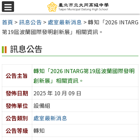
跳
選
至
單
首頁
>
訊息公告
>
處室最新消息
>
轉知「2026 INTARG
主
第19屆波蘭國際發明創新展」相關資訊。
要
內
訊息公告
容
區
轉知「2026 INTARG第19屆波蘭國際發明
公告主旨
創新展」相關資訊。
發佈日期
2025 年 10 月 09 日
發佈單位
設備組
公告類別
處室最新消息
公告等級
轉知