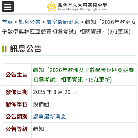
跳
選
至
單
首頁
>
訊息公告
>
處室最新消息
>
轉知「2026年歐洲女
主
子數學奧林匹亞競賽初選考試」相關資訊。(9/1更新)
要
內
訊息公告
容
區
轉知「2026年歐洲女子數學奧林匹亞競賽
公告主旨
初選考試」相關資訊。(9/1更新)
發佈日期
2025 年 8 月 29 日
發佈單位
設備組
公告類別
處室最新消息
公告等級
轉知