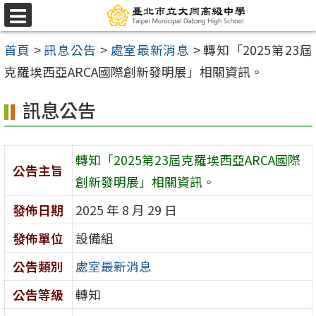
跳
選
至
單
首頁
>
訊息公告
>
處室最新消息
>
轉知「2025第23屆
主
克羅埃西亞ARCA國際創新發明展」相關資訊。
要
內
訊息公告
容
區
轉知「2025第23屆克羅埃西亞ARCA國際
公告主旨
創新發明展」相關資訊。
發佈日期
2025 年 8 月 29 日
發佈單位
設備組
公告類別
處室最新消息
公告等級
轉知