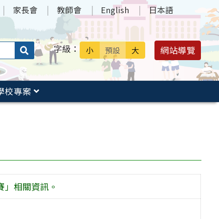
家長會
教師會
English
日本語
字級：
送出
網站導覽
小
預設
大
搜
尋：
學校專案
競賽」相關資訊。