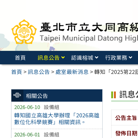
跳
至
主
要
內
容
首頁
訊息公告
認識榕城
行政業務
區
首頁
>
訊息公告
>
處室最新消息
>
轉知「2025第
訊息
相關公告
2026-06-10
設備組
轉知國立高雄大學辦理「2026高雄
公告主旨
數位化科學競賽」相關資訊。
發佈日期
2026-06-01
設備組