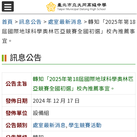
跳
選
至
單
首頁
>
訊息公告
>
處室最新消息
>
轉知「2025年第18
主
屆國際地球科學奧林匹亞競賽全國初選」校內推薦事
要
宜。
內
容
訊息公告
區
轉知「2025年第18屆國際地球科學奧林匹
公告主旨
亞競賽全國初選」校內推薦事宜。
發佈日期
2024 年 12 月 17 日
發佈單位
設備組
公告類別
處室最新消息
,
學生競賽活動