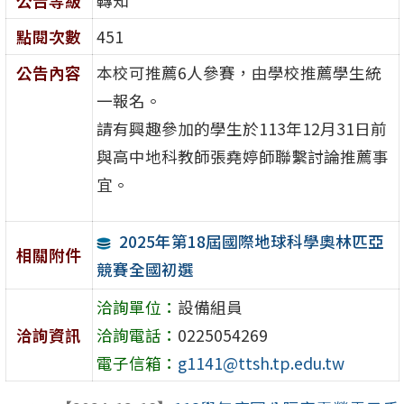
公告等級
轉知
點閱次數
451
公告內容
本校可推薦6人參賽，由學校推薦學生統
一報名。
請有興趣參加的學生於113年12月31日前
與高中地科教師張堯婷師聯繫討論推薦事
宜。
2025年第18屆國際地球科學奧林匹亞
相關附件
競賽全國初選
洽詢單位：
設備組員
洽詢資訊
洽詢電話：
0225054269
電子信箱：
g1141@ttsh.tp.edu.tw