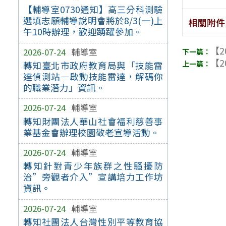
【輔導室0730通知】高三分科測驗
選填志願輔導說明會將於8/3(一)上
相關附件
午10時辦理，歡迎踴躍參加。
【2
2026-07-24
輔導室
【2
轉知臺北市政府教育局與「技能雷
達偵測站—啟動技能雷達，解碼你
的職業潛力」資訊。
2026-07-24
輔導室
轉知財團法人華山社會福利慈善事
業基金會辦理校園敬老宣導活動。
2026-07-24
輔導室
轉知針對青少年族群之性騷擾防
治”旁觀者介入”宣講培力工作坊
資訊。
2026-07-24
輔導室
轉知社團法人台灣性別平等教育協