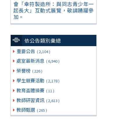
會「幸符製造所：與同志青少年一
起長大」互動式展覽，敬請踴躍參
加。
依公告類別彙總
重要公告
( 2,104 )
處室最新消息
( 6,940 )
榮譽榜
( 226 )
學生競賽活動
( 2,178 )
教育盃體操賽
( 11 )
教師研習資訊
( 2,613 )
教師甄選
( 265 )