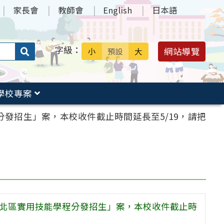
家長會
教師會
English
日本語
字級：
送出
網站導覽
小
預設
大
搜
尋：
學校專案
發招生」案，本校收件截止時間延長至5/19，請把
基北區實用技能學程分發招生」案，本校收件截止時