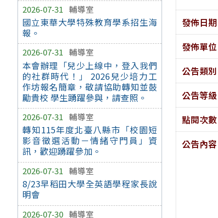
2026-07-31
輔導室
發佈日期
國立東華大學特殊教育學系招生海
報。
發佈單位
2026-07-31
輔導室
本會辦理「兒少上線中，登入我們
公告類別
的社群時代！」 2026兒少培力工
作坊報名簡章，敬請協助轉知並鼓
公告等級
勵貴校 學生踴躍參與，請查照。
2026-07-31
輔導室
點閱次數
轉知115年度北臺八縣市「校園短
影音徵選活動－情緒守門員」資
公告內容
訊，歡迎踴躍參加。
2026-07-31
輔導室
8/23早稻田大學全英語學程家長說
明會
2026-07-30
輔導室