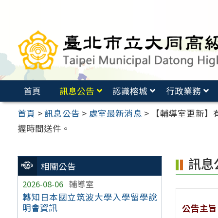
跳
至
主
要
內
容
首頁
訊息公告
認識榕城
行政業務
區
首頁
>
訊息公告
>
處室最新消息
>
【輔導室更新】
握時間送件。
訊息
相關公告
2026-08-06
輔導室
轉知日本國立筑波大學入學留學說
明會資訊
公告主旨